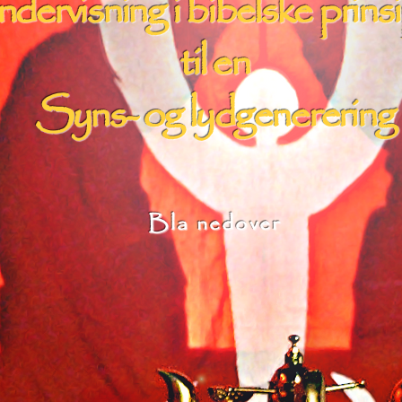
dervisning i bibelske prins
til en
Syns- og lydgenerering
Bla nedover