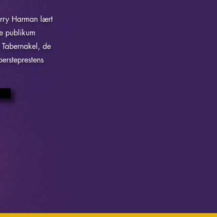
rry Harman lært
ne publikum
 Tabernakel, de
persteprestens