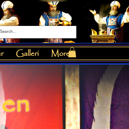
r
Galleri
More
nen