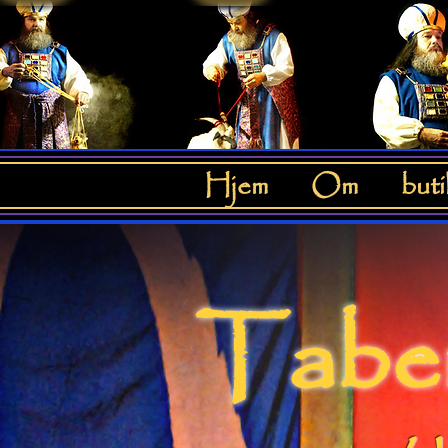
Hjem
Om
buti
Taber