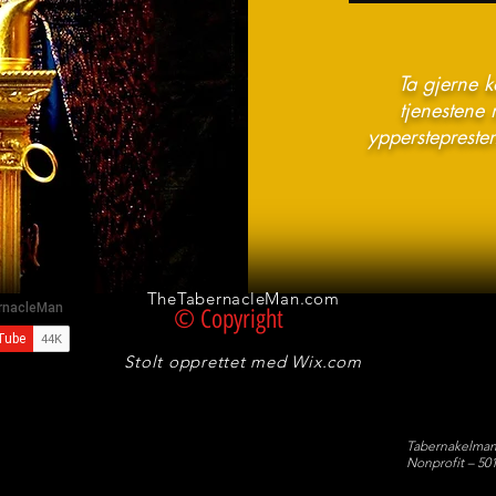
Ta gjerne 
tjenestene m
ypperstepresten
TheTabernacleMan.com
© Copyright
Stolt opprettet med
Wix.com
Tabernakelman
Nonprofit – 501(